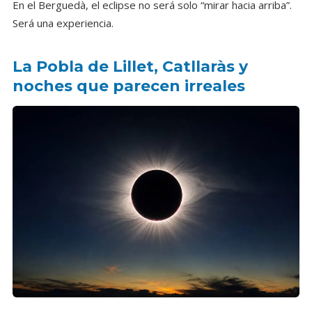
En el Berguedà, el eclipse no será solo “mirar hacia arriba”.
Será una experiencia.
La Pobla de Lillet, Catllaràs y
noches que parecen irreales