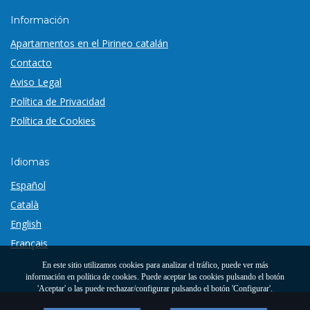
Información
Apartamentos en el Pirineo catalán
Contacto
Aviso Legal
Política de Privacidad
Política de Cookies
Idiomas
Español
Català
English
Français
En este sitio utilizamos cookies para analizar el tráfico, puede ver más
información en
política de cookies
. Puede aceptar las cookies pulsando el botón
'Aceptar' o las puede rechazar/configurar pulsando el botón 'Configurar'.