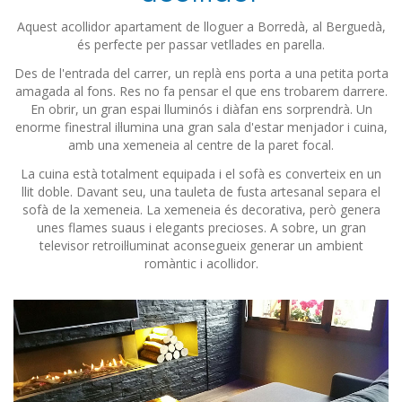
Aquest acollidor apartament de lloguer a Borredà, al Berguedà,
és perfecte per passar vetllades en parella.
Des de l'entrada del carrer, un replà ens porta a una petita porta
amagada al fons. Res no fa pensar el que ens trobarem darrere.
En obrir, un gran espai lluminós i diàfan ens sorprendrà. Un
enorme finestral il·lumina una gran sala d'estar menjador i cuina,
amb una xemeneia al centre de la paret focal.
La cuina està totalment equipada i el sofà es converteix en un
llit doble. Davant seu, una tauleta de fusta artesanal separa el
sofà de la xemeneia. La xemeneia és decorativa, però genera
unes flames suaus i elegants precioses. A sobre, un gran
televisor retroil·luminat aconsegueix generar un ambient
romàntic i acollidor.