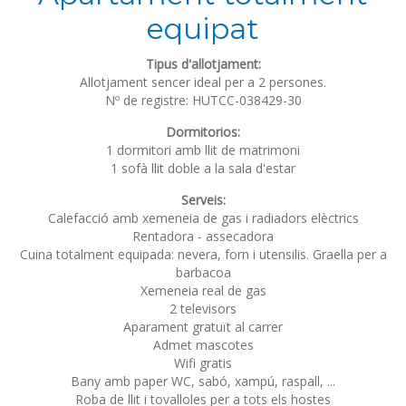
equipat
Tipus d'allotjament:
Allotjament sencer ideal per a 2 persones.
Nº de registre: HUTCC-038429-30
Dormitorios:
1 dormitori amb llit de matrimoni
1 sofà llit doble a la sala d'estar
Serveis:
Calefacció amb xemeneia de gas i radiadors elèctrics
Rentadora - assecadora
Cuina totalment equipada: nevera, forn i utensilis. Graella per a
barbacoa
Xemeneia real de gas
2 televisors
Aparament gratuït al carrer
Admet mascotes
Wifi gratis
Bany amb paper WC, sabó, xampú, raspall, ...
Roba de llit i tovalloles per a tots els hostes