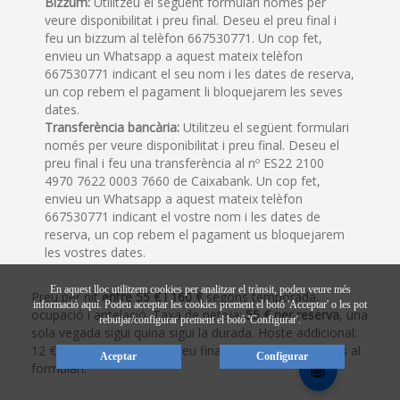
Bizzum:
Utilitzeu el següent formulari només per
veure disponibilitat i preu final. Deseu el preu final i
feu un bizzum al telèfon 667530771. Un cop fet,
envieu un Whatsapp a aquest mateix telèfon
667530771 indicant el seu nom i les dates de reserva,
un cop rebem el pagament li bloquejarem les seves
dates.
Transferència bancària:
Utilitzeu el següent formulari
només per veure disponibilitat i preu final. Deseu el
preu final i feu una transferència al nº ES22 2100
4970 7622 0003 7660 de Caixabank. Un cop fet,
envieu un Whatsapp a aquest mateix telèfon
667530771 indicant el vostre nom i les dates de
reserva, un cop rebem el pagament us bloquejarem
les vostres dates.
En aquest lloc utilitzem cookies per analitzar el trànsit, podeu veure més
Preu per nit
entre 55 € i 160 €
segons temporada,
informació
aquí
. Podeu acceptar les cookies prement el botó 'Acceptar' o les pot
ocupació i antelació. Taxa de neteja:
55 € per reserva
, una
rebutjar/configurar prement el botó 'Configurar'.
sola vegada sigui quina sigui la durada. Hoste addicional:
12 € per nit. Consulta el preu final per a les teves dates al
Aceptar
Configurar
🤖
formulari.