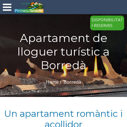
DISPONIBILITAT
I RESERVES
Apartament de
lloguer turístic a
Borredà
Home
Borredà
Un apartament romàntic i
acollidor