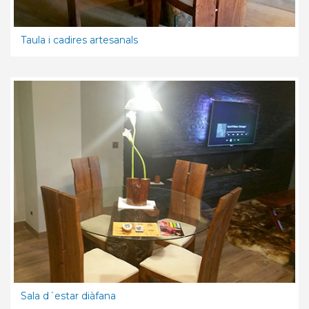
Taula i cadires artesanals
Sala d´estar diàfana