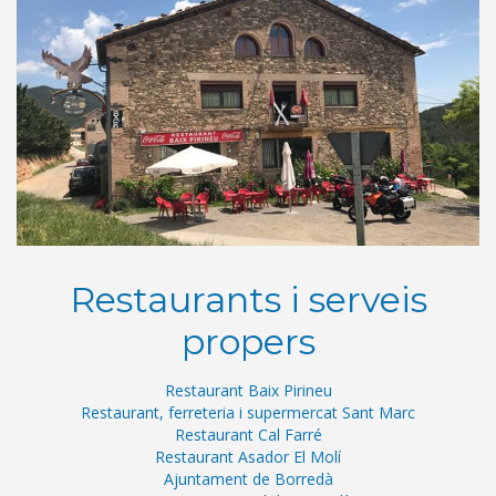
Restaurants i serveis
propers
Restaurant Baix Pirineu
Restaurant, ferreteria i supermercat Sant Marc
Restaurant Cal Farré
Restaurant Asador El Molí
Ajuntament de Borredà