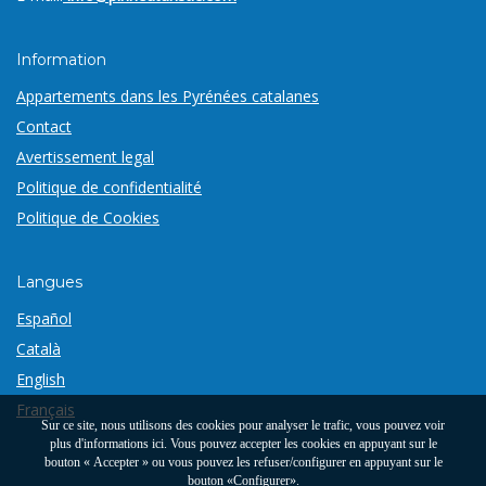
Information
Appartements dans les Pyrénées catalanes
Contact
Avertissement legal
Politique de confidentialité
Politique de Cookies
Langues
Español
Català
English
Français
Sur ce site, nous utilisons des cookies pour analyser le trafic, vous pouvez voir
plus d'informations
ici
. Vous pouvez accepter les cookies en appuyant sur le
bouton « Accepter » ou vous pouvez les refuser/configurer en appuyant sur le
bouton «Configurer».