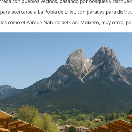
rredà con pueblos vecinos, pasando por bosques y riachuelo
ara acercarse a La Pobla de Lillet, con paradas para disfruta
les como el Parque Natural del Cadí-Moixeró, muy cerca, par