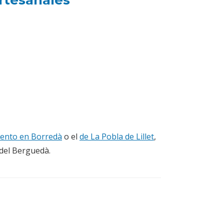
artesanales
ento en Borredà
o el
de La Pobla de Lillet
,
 del Berguedà.