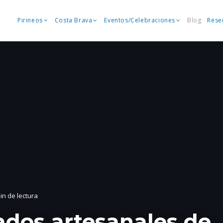
Pirineos
Costa Brava
Eventos/Celebraciones
Blog
Rese
min de lectura
ados artesanales de