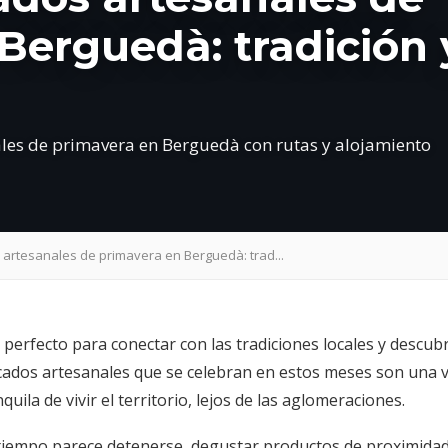
Berguedà: tradición 
ales de primavera en Berguedà con rutas y alojamiento
 artesanales de primavera en Berguedà: trad...
fecto para conectar con las tradiciones locales y descubrir
rcados artesanales que se celebran en estos meses son una v
la de vivir el territorio, lejos de las aglomeraciones.
tiempo parece detenerse, degustar productos de proximidad y