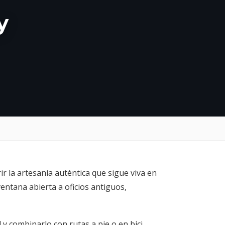
y
 la artesanía auténtica que sigue viva en
entana abierta a oficios antiguos,
 combinarlo con rutas a pie o en bici,