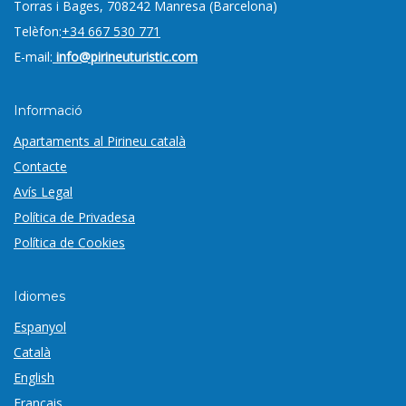
Torras i Bages, 7
08242 Manresa (Barcelona)
Telèfon:
+34 667 530 771
E-mail:
info@pirineuturistic.com
Informació
Apartaments al Pirineu català
Contacte
Avís Legal
Política de Privadesa
Política de Cookies
Idiomes
Espanyol
Català
English
Français