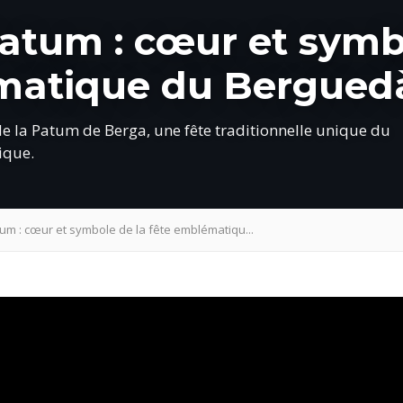
 Patum : cœur et sym
ématique du Bergued
 de la Patum de Berga, une fête traditionnelle unique du
ique.
atum : cœur et symbole de la fête emblématiqu...