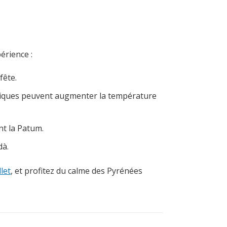
érience :
fête.
chniques peuvent augmenter la température
nt la Patum.
dà.
let
, et profitez du calme des Pyrénées