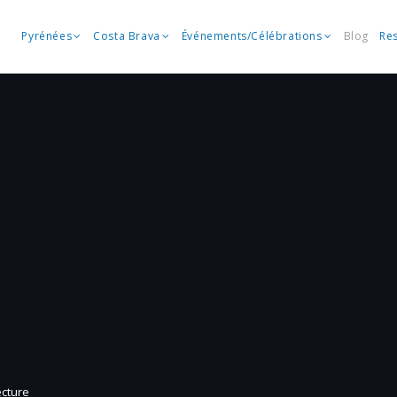
Pyrénées
Costa Brava
Événements/Célébrations
Blog
Re
ecture