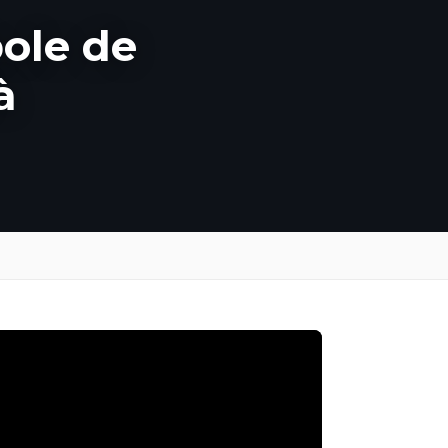
bole de
à